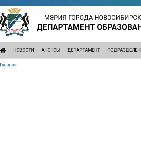
Jump
to
МЭРИЯ ГОРОДА НОВОСИБИРС
navigation
ДЕПАРТАМЕНТ ОБРАЗОВА
НОВОСТИ
АНОНСЫ
ДЕПАРТАМЕНТ
ПОДРАЗДЕЛЕН
Главная
Вы
Back
здесь
to
top