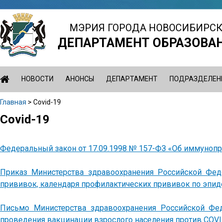
Jump
to
МЭРИЯ ГОРОДА НОВОСИБИРС
navigation
ДЕПАРТАМЕНТ ОБРАЗОВА
НОВОСТИ
АНОНСЫ
ДЕПАРТАМЕНТ
ПОДРАЗДЕЛЕН
Главная
>
Covid-19
Вы
Covid-19
Back
здесь
to
top
Федеральный закон от 17.09.1998 № 157-ФЗ «Об иммуноп
Приказ Министерства здравоохранения Российской Фед
прививок, календаря профилактических прививок по эпи
Письмо Министерства здравоохранения Российской Фед
проведения вакцинации взрослого населения против COVI