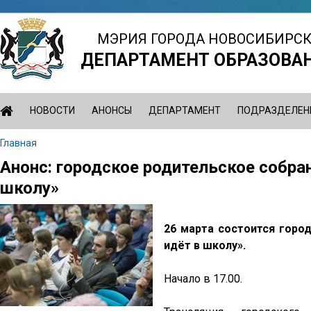
Jump
to
МЭРИЯ ГОРОДА НОВОСИБИРС
navigation
ДЕПАРТАМЕНТ ОБРАЗОВА
НОВОСТИ
АНОНСЫ
ДЕПАРТАМЕНТ
ПОДРАЗДЕЛЕН
Главная
Вы
Анонс: городское родительское собр
Back
здесь
to
школу»
top
26 марта состоится горо
идёт в школу».
Начало в 17.00.