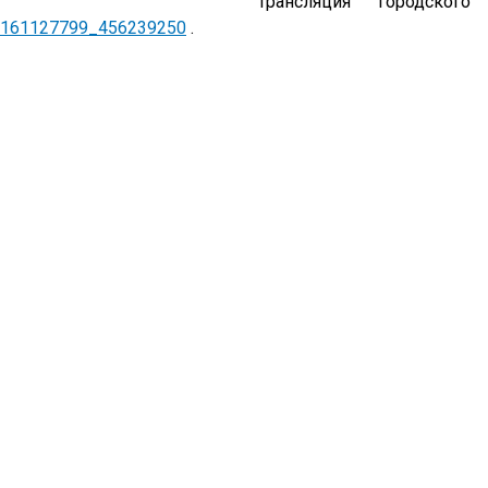
Трансляция городског
161127799_456239250
.