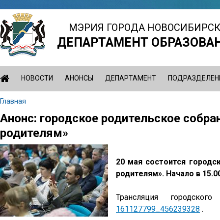
Jump
to
МЭРИЯ ГОРОДА НОВОСИБИРС
navigation
ДЕПАРТАМЕНТ ОБРАЗОВА
НОВОСТИ
АНОНСЫ
ДЕПАРТАМЕНТ
ПОДРАЗДЕЛЕН
Главная
Вы
Анонс: городское родительское собра
Back
здесь
to
родителям»
top
20 мая состоится городс
родителям». Начало в 15.00
Трансляция городског
161127799_456239328
.