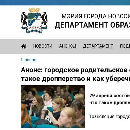
Jump
to
МЭРИЯ ГОРОДА НОВОС
navigation
ДЕПАРТАМЕНТ ОБРА
НОВОСТИ
АНОНСЫ
ДЕПАРТАМЕНТ
ПОД
Главная
Вы
Анонс: городское родительское 
Back
здесь
to
такое дропперство и как убереч
top
29 апреля состои
что такое дроппе
Трансляция городс